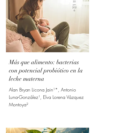
30
jun
202
6
Más que alimento: bacterias
con potencial probiótico en la
leche materna
Alan Bryan Licona Jain¹*, Antonio
Luna-González¹, Elva Lorena Vázquez
Montoya²