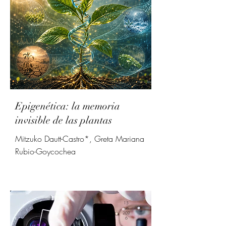
25
jun
202
6
Epigenética: la memoria
invisible de las plantas
Mitzuko Dautt-Castro*, Greta Mariana
Rubio-Goycochea
15
jun
202
6