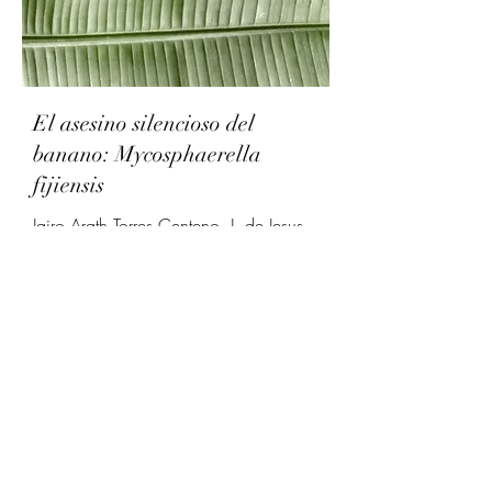
El asesino silencioso del
banano: Mycosphaerella
fijiensis
Jairo Arath Torres Centeno, J. de Jesus
Juvenal Torres Magaña, Gamaliel
Valdivia Rojas*.
17
feb
202
6