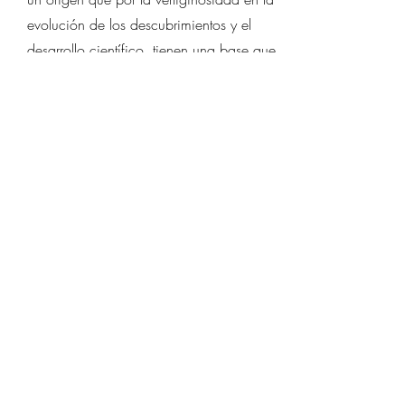
evolución de los descubrimientos y el
desarrollo científico, tienen una base que
puede de alguna forma ser velada con
el tiempo.
Vamos a trabajar
juntos
Esto es un párrafo. Haz clic en "Editar
texto" o doble clic en la caja de texto
para editar el contenido.