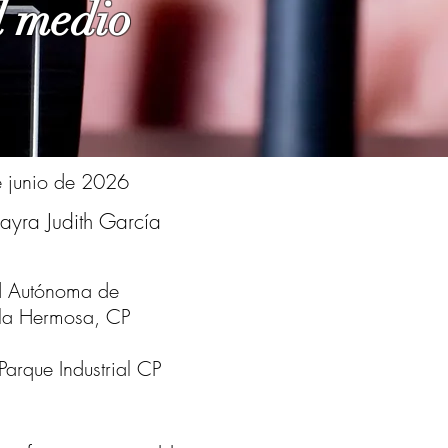
l medio
 junio de 2026
ayra Judith García
ad Autónoma de
lla Hermosa, CP
Parque Industrial CP
arcia@upz.edu.mx