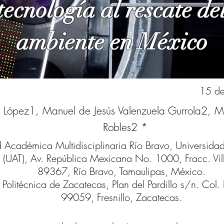
tecnología al rescate de
ambiente en México
15 de
al López1, Manuel de Jesús Valenzuela Gurrola2, M
Robles2 *
 Académica Multidisciplinaria Río Bravo, Universid
 (UAT), Av. República Mexicana No. 1000, Fracc. Vi
89367, Río Bravo, Tamaulipas, México.
Politécnica de Zacatecas, Plan del Pardillo s/n. Col. 
99059, Fresnillo, Zacatecas.
rrespondencia: Mayra Judith García Robles; Email:
jg