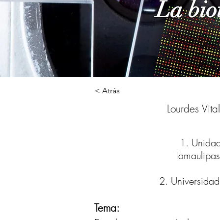
La bio
< Atrás
Lourdes Vit
1. Unidad
Tamaulipas
2. Universidad 
*Autor de co
Tema: