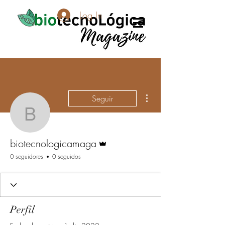
Log In
Más acciones
Seguir
biotecnologicamaga
Administrador
biotecnologicamaga
0 seguidores
0 seguidos
Perfil