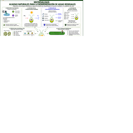
Previous
Next
biotmagazine