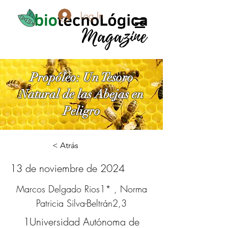
Log In
Propóleo: Un Tesoro
Natural de las Abejas en
Peligro
< Atrás
13 de noviembre de 2024
Marcos Delgado Rios1* , Norma
Patricia Silva-Beltrán2,3
1Universidad Autónoma de