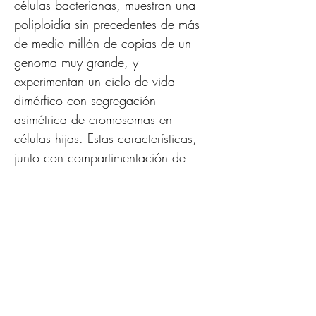
células bacterianas, muestran una 
poliploidía sin precedentes de más 
de medio millón de copias de un 
genoma muy grande, y 
experimentan un ciclo de vida 
dimórfico con segregación 
asimétrica de cromosomas en 
células hijas. Estas características, 
junto con compartimentación de 
material genómico y ribosomas en 
orgánulos traduccionalmente 
activos unidos por membranas 
bioenergéticas (denominados como 
pepins
; 
Voland et al., 2022, -Fig. 
6-
), indican ganancia de 
complejidad en el linaje 
Thiomargarita
 y un desafío para los 