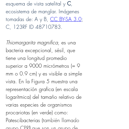
esquema de vista satelital y 
C
, 
ecosistema de manglar. Imágenes 
tomadas de: A y B, 
CC BY-SA 3.0
; 
C, 123RF ID 48710783.
Thiomargarita magnifica
, es una 
bacteria excepcional, sésil, que 
tiene una longitud promedio 
superior a 9000 micrómetros (= 9 
mm o 0.9 cm) y es visible a simple 
vista. En la Figura 5 muestra una 
representación grafica (en escala 
logarítmica) del tamaño relativo de 
varias especies de organismos 
procariotas (en verde) como: 
Patescibacterias (
también llamado 
grupo CPR
)
 que son un grupo de 