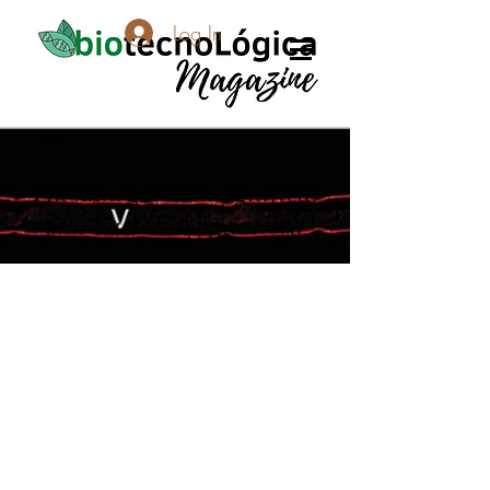
Log In
< Back
Thiomargarita magnifica:
una bacteria gigantesca