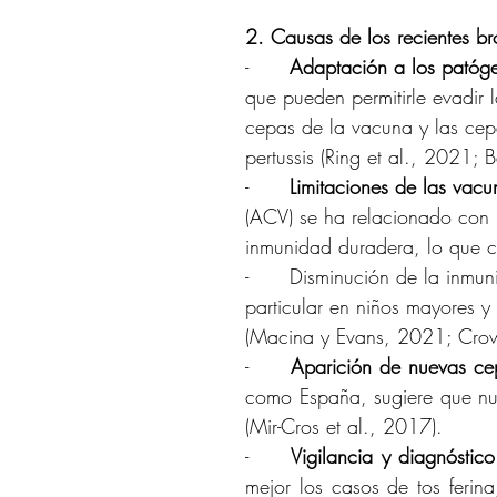
2. Causas de los recientes bro
-	
Adaptación a los patóg
que pueden permitirle evadir 
cepas de la vacuna y las cep
pertussis (Ring et al., 2021; B
-	
Limitaciones de las vacu
(ACV) se ha relacionado con 
inmunidad duradera, lo que co
-	Disminución de la inmunidad: la inmunidad de la vacuna contra la tos ferina disminuye con el tiempo, en 
particular en niños mayores y
(Macina y Evans, 2021; Crowc
-	
Aparición de nuevas ce
como España, sugiere que nuev
(Mir-Cros et al., 2017).
-	
Vigilancia y diagnóstico
mejor los casos de tos ferin