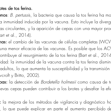
tes de tos ferina.
enos
: 
B. pertussi
s, la bacteria que causa la tos ferina ha m
la inmunidad inducida por la vacuna. Esto incluye la diverg
as circulantes, y la aparición de cepas con una mayor pro
art et al., 2014).
nas:
 el cambio de las vacunas de células completas (WCV)
una menor eficacia de las vacunas. Es posible que los A
ntribuye al resurgimiento de la tos ferina (Bart et al., 201
 adultos, lo que aumenta la susceptibilidad y la transmisió
roft y Britto, 2002).
pas:
 la detección de 
Bordetella holmesii
 como causa de tos
as cepas pueden contribuir a los brotes y desafiar la efi
:
 la mejora de los métodos de vigilancia y diagnóstico ha p
a, lo que puede explicar en parte el aumento percibido de