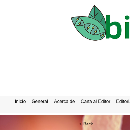
Inicio
General
Acerca de
Carta al Editor
Editori
< Back