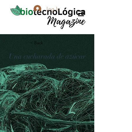
Log In
< Back
Una cucharada de azúcar