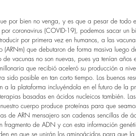
ue por bien no venga, y es que a pesar de todo e
por coronavirus (COVID-19), podemos sacar un bi
ntroducir por primera vez en humanos, a las vacun
 (ARNm) que debutaron de forma masiva luego de 
 tipo de vacunas no son nuevas, pues ya tenían años e
imillonaria que recibió aceleró su producción a niv
 sido posible en tan corto tiempo. Los buenos res
n a la plataforma incluyéndola en el futuro de la 
 terapias basadas en ácidos nucleicos también. L
nuestro cuerpo produce proteínas para que seamos 
las de ARN mensajero son cadenas sencillas de ác
 fragmento de ADN y con esta información genétic
rden en que se unirán los aminoácidos para que la