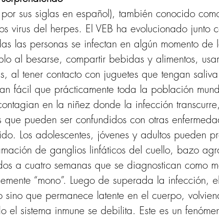
B, por sus siglas en español), también conocido com
los virus del herpes. El VEB ha evolucionado junto 
as las personas se infectan en algún momento de l
plo al besarse, compartir bebidas y alimentos, usa
es, al tener contacto con juguetes que tengan saliv
an fácil que prácticamente toda la población mundia
ontagian en la niñez donde la infección transcurre,
es que pueden ser confundidos con otras enfermed
ido. Los adolescentes, jóvenes y adultos pueden pr
lamación de ganglios linfáticos del cuello, bazo ag
dos a cuatro semanas que se diagnostican como mon
mente “mono”. Luego de superada la infección, el 
 sino que permanece latente en el cuerpo, volvien
do el sistema inmune se debilita. Este es un fenóm