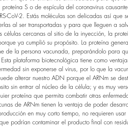
 proteína S o de espícula del coronavirus causante
S-CoV-2. Estás moléculas son delicadas así que s
rlas al ser transportadas y para que lleguen a salv
s células cercanas al sitio de la inyección, la pro
porque ya cumplió su propósito. La proteína gener
une de la persona vacunada, preparándolo para q
. Esta plataforma biotecnológica tiene como ventaj
ermedad sin exponerse al virus, por lo que la vac
 puede alterar nuestro ADN porque el ARNm se des
ito sin entrar al núcleo de la célula; y es muy ver
quier proteína que permita combatir otras enfermed
vacunas de ARNm tienen la ventaja de poder desarr
producción en muy corto tiempo, no requieren usar c
 que podrían contaminar el producto final con resid