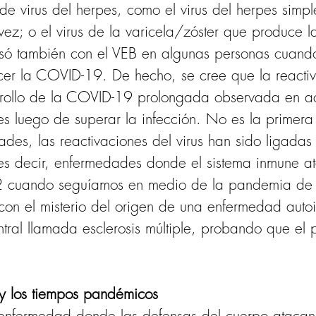
 de virus del herpes, como el virus del herpes simp
vez; o el virus de la varicela/zóster que produce la
asó también con el VEB en algunas personas cuando
er la COVID-19. De hecho, se cree que la reacti
rrollo de la COVID-19 prolongada observada en aqu
s luego de superar la infección. No es la primera
ades, las reactivaciones del virus han sido ligadas
s decir, enfermedades donde el sistema inmune at
022 cuando seguíamos en medio de la pandemia de
on el misterio del origen de una enfermedad auto
ntral llamada esclerosis múltiple, probando que el 
e y los tiempos pandémicos
a enfermedad donde las defensas del cuerpo atacan 