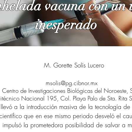
helada vacuna con un 
inesperado
M. Gorette Solís Lucero
msolis@pg.cibnor.mx
Centro de Investigaciones Biológicas del Noroeste, 
Politécnico Nacional 195, Col. Playa Palo de Sta. Rita
B.C.S., México
levó a la introducción masiva de la tecnología d
 científico que en ese mismo periodo desveló el c
 impulsó la prometedora posibilidad de salvar a m