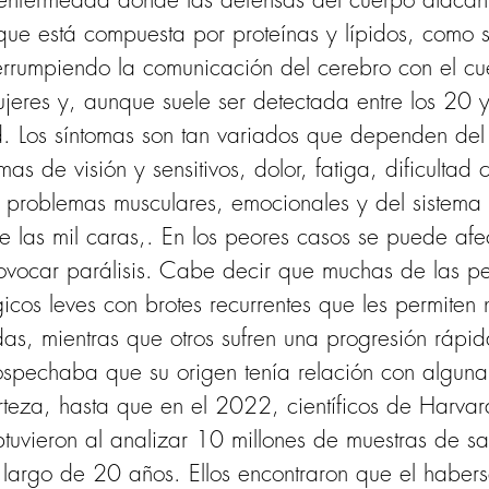
 que está compuesta por proteínas y lípidos, como s
nterrumpiendo la comunicación del cerebro con el c
ujeres y, aunque suele ser detectada entre los 20
. Los síntomas son tan variados que dependen del l
s de visión y sensitivos, dolor, fatiga, dificultad 
 problemas musculares, emocionales y del sistema ur
 las mil caras,. En los peores casos se puede afect
ovocar parálisis. Cabe decir que muchas de las p
icos leves con brotes recurrentes que les permiten 
das, mientras que otros sufren una progresión rápid
spechaba que su origen tenía relación con alguna i
eza, hasta que en el 2022, científicos de Harvard
btuvieron al analizar 10 millones de muestras de sa
 largo de 20 años. Ellos encontraron que el haber