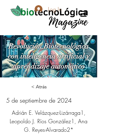
Log In
Revolución Biotecnológica
con inteligencia artificial y
aprendizaje automático
< Atrás
5 de septiembre de 2024
Adrián E. Velázquez-Lizárraga1,
Leopoldo J. Ríos González1, Ana
G. Reyes-Alvarado2*