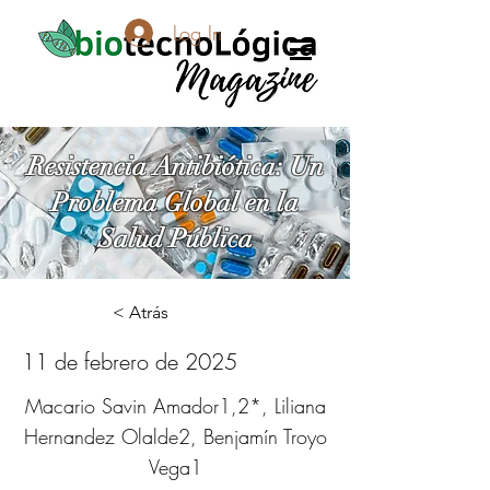
Log In
Resistencia Antibiótica: Un
Problema Global en la
Salud Pública
< Atrás
11 de febrero de 2025
Macario Savin Amador1,2*, Liliana
Hernandez Olalde2, Benjamín Troyo
Vega1