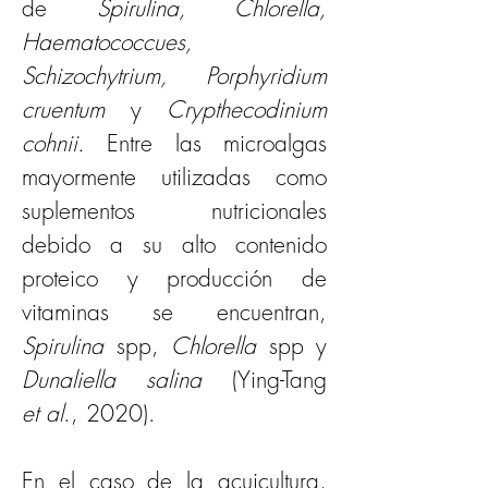
de 
Spirulina, Chlorella, 
Haematococcues, 
Schizochytrium, Porphyridium 
cruentum 
y
 Crypthecodinium 
cohnii. 
Entre las microalgas 
mayormente utilizadas como 
suplementos nutricionales 
debido a su alto contenido 
proteico y producción de 
vitaminas se encuentran, 
Spirulina 
spp, 
Chlorella 
spp y 
Dunaliella salina 
(Ying-Tang 
et al
., 2020). 
En el caso de la acuicultura, 