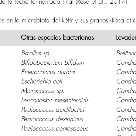
e la leche fermentada final (Rosa et al., 2017).
s en la microbiota del kéfir y sus granos (Rosa et 
Otras especies bacterianas
Levadu
Bacillus sp. 
Bretta
Bifidobacterium bifidum 
Candid
Enterococcus durans 
Candida
Escherichia coli 
Candida
Micrococcus sp. 
Candid
Leuconostoc mesenteroids 
Candid
Pediococcus acidilactici 
Candid
Pediococcus dextrinicus 
Candid
Pediococcus pentosaceus 
Candid