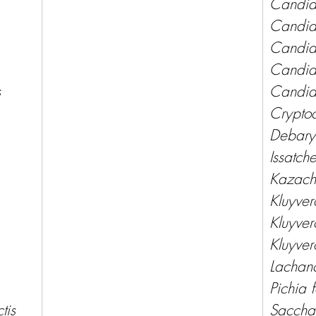
Candid
Candida
Candida
Candida
 
Candid
Cryptoc
 
Debary
Issatch
Kazach
Kluyver
Kluyve
Kluyver
Lachanc
Pichia 
tis 
Saccha