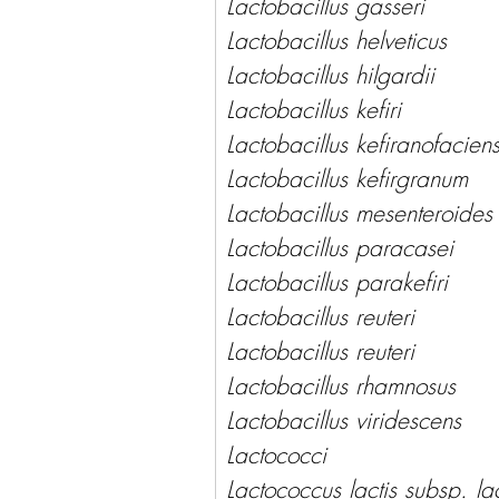
Lactobacillus gasseri 
Lactobacillus helveticus 
Lactobacillus hilgardii 
Lactobacillus kefiri 
Lactobacillus kefiranofaciens
Lactobacillus kefirgranum 
Lactobacillus mesenteroides
Lactobacillus paracasei 
Lactobacillus parakefiri 
Lactobacillus reuteri 
Lactobacillus reuteri 
Lactobacillus rhamnosus 
Lactobacillus viridescens 
Lactococci
Lactococcus lactis subsp. lac