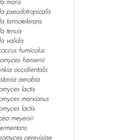
a maris 
 pseudotropicalis 
 tannotelerans 
 tenuis 
a valida 
occus humicolus 
omyces hansenii 
enkia occidientalis 
stania aerobia 
omyces lactis 
romyces marxianus 
omyces lactis 
ea meyersii 
fermentans 
romyces cerevisiae 