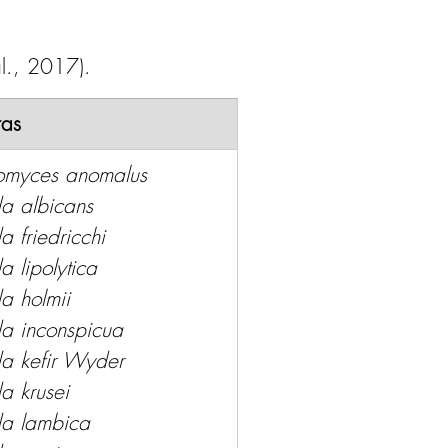
al., 2017).
ras
nomyces anomalus 
a albicans 
 friedricchi 
 lipolytica 
a holmii 
a inconspicua 
a kefir Wyder 
a krusei 
a lambica 