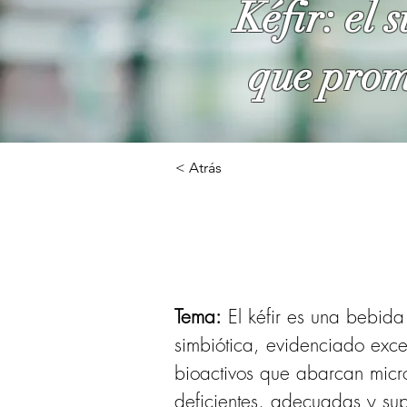
Kéfir: el 
que prom
< Atrás
Tema:
 El kéfir es una bebid
simbiótica, evidenciado exce
bioactivos que abarcan micro
deficientes, adecuadas y supr