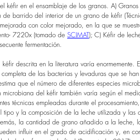
l kéfir en el ensamblaje de los granos. A) Granos
a de barrido del interior de un grano de kéfir (Técn
 mejorada con color mejorado, en la que se muestra
mento- 7220x (tomado de 
SCIMAT
); C)
Kéfir de lech
bsecuente fermentación.
kéfir descrita en la literatura varía enormemente. E
completa de las bacterias y levaduras que se han i
 estima que el número de diferentes especies microb
icrobiana del kéfir también varía según el medio 
rentes técnicas empleadas durante el procesamiento, 
 tipo y la composición de la leche utilizada y las
emás, la cantidad de grano añadido a la leche, la
eden influir en el grado de acidificación y, en co