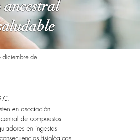
o ancestral
saludable
 diciembre de
S.C.
sten en asociación 
 central de compuestos 
guladores en ingestas 
 consecuencias fisiológicas 