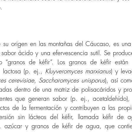
.
iene su origen en las montañas del Cáucaso, es un
 sabor ácido y una efervescencia sutil. Se produc
do “granos de kéfir”. Los granos de kéfir están
 lactosa (p. ej., 
Kluyveromyces marxianus
) y lev
s cerevisiae
, 
Saccharomyces unisporus
), así com
jadas dentro de una matriz de polisacáridos y prot
entes que generan sabor (p. ej., acetaldehído), 
tos de la fermentación y contribuyen a las propi
versión sin lácteos del kéfir, llamada kéfir de
azúcar y granos de kéfir de agua, que contien