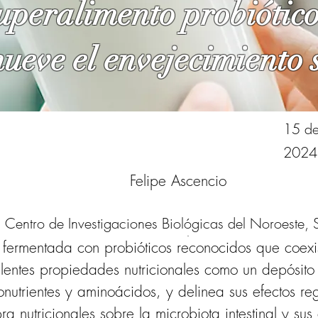
superalimento probiótic
ueve el envejecimiento 
15 de
2024
Felipe Ascencio
Centro de Investigaciones Biológicas del Noroeste, 
ascencio@cibnor.mx
a fermentada con probióticos reconocidos que coexi
lentes propiedades nutricionales como un depósito
nutrientes y aminoácidos, y delinea sus efectos re
a nutricionales sobre la microbiota intestinal y sus