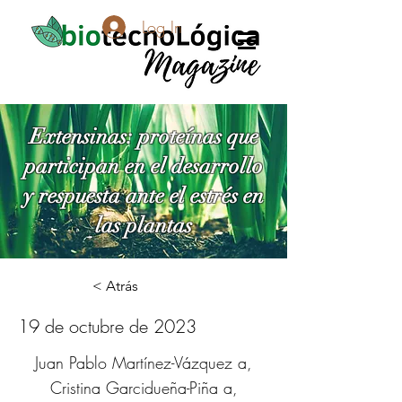
Log In
Extensinas: proteínas que
participan en el desarrollo
y respuesta ante el estrés en
las plantas
< Atrás
19 de octubre de 2023
Juan Pablo Martínez-Vázquez a,
Cristina Garcidueña-Piña a,