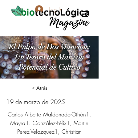
Log In
El Pulpo de Dos Manchas:
Un Tesoro del Mar con
Potencial de Cultivo
< Atrás
19 de marzo de 2025
Carlos Alberto Maldonado-Othón1,
Mayra L. González-Félix1, Martin
Perez-Velazquez1, Christian