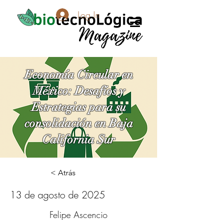
Log In
Economía Circular en
México: Desafíos y
Estrategias para su
consolidación en Baja
California Sur
< Atrás
13 de agosto de 2025
Felipe Ascencio