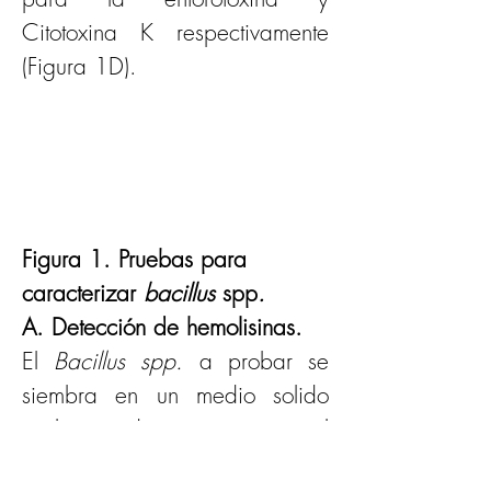
Citotoxina K respectivamente 
(Figura 1D).
Figura 1. Pruebas para 
caracterizar 
bacillus 
spp
.
A.
Detección de hemolisinas.
El 
Bacillus spp.
 a probar se 
siembra en un medio solido 
suplementado con sangre al 
5% se incuba a 37
0
C por 