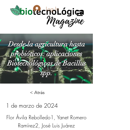
Log In
Desde la agricultura hasta
probióticos: aplicaciones
Biotecnológicas de Bacillus
spp.
< Atrás
1 de marzo de 2024
Flor Ávila Rebolledo1, Yanet Romero
Ramírez2, José Luis Juárez