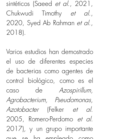
sintéticos (Saeed 
et al
., 2021, 
Chukwudi Timothy 
et al
., 
2020, Syed Ab Rahman 
et al
., 
2018).
Varios estudios han demostrado 
el uso de diferentes especies 
de bacterias como agentes de 
control biológico, como es el 
caso de 
Azospirillum, 
Agrobacterium, Pseudomonas, 
Azotobacter
 (Felker 
et al
. 
2005, Romero-Perdomo 
et al
. 
2017)
, 
y
un grupo importante 
que se ha empleado como 