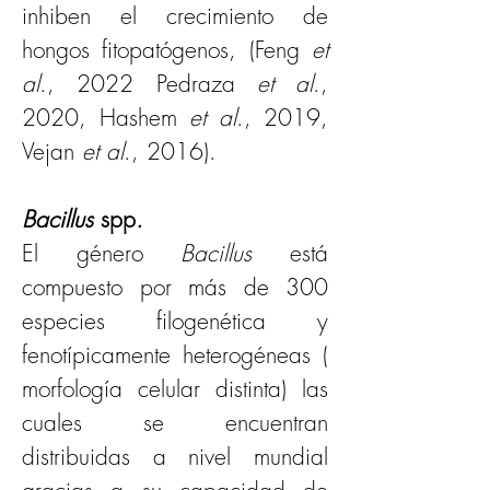
inhiben el crecimiento de 
hongos fitopatógenos, (Feng 
et 
al
., 2022 Pedraza 
et al
., 
2020, Hashem 
et al
., 2019, 
Vejan 
et al
., 2016).
Bacillus 
spp
.
El género 
Bacillus
 está 
compuesto por más de 300 
especies filogenética y 
fenotípicamente heterogéneas (
morfología celular distinta) las 
cuales se encuentran 
distribuidas a nivel mundial 