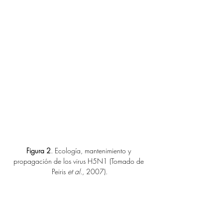
Figura 2
. Ecología, mantenimiento y 
propagación de los virus H5N1 (Tomado de 
Peiris 
et al
., 2007).
4. Enfoque Una Salud para 