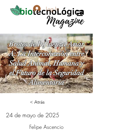
Log In
Brotes de Influenza Aviar
A: La Interconexión entre
Salud Animal, Humana y
el Futuro de la Seguridad
Alimentaria
< Atrás
24 de mayo de 2025
Felipe Ascencio