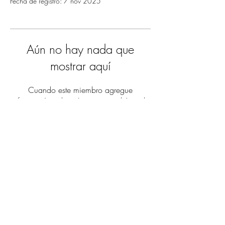
Fecha de registro: 7 nov 2025
Aún no hay nada que
mostrar aquí
Cuando este miembro agregue
información sobre sí mismo, podrás verla
aquí.
biotmagazine
©2025 por biotmagazine